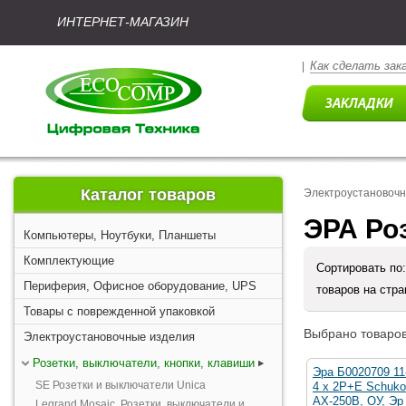
ИНТЕРНЕТ-МАГАЗИН
Как сделать зак
|
Каталог товаров
Электроустановоч
ЭРА Ро
Компьютеры, Ноутбуки, Планшеты
Комплектующие
Сортировать по
Периферия, Офисное оборудование, UPS
товаров на стр
Товары с поврежденной упаковкой
Выбрано товаров
Электроустановочные изделия
Розетки, выключатели, кнопки, клавиши
Эра Б0020709 11
SE Розетки и выключатели Unica
4 х 2P+E Schuko
АХ-250В, ОУ, Эр
Legrand Mosaic. Розетки, выключатели и