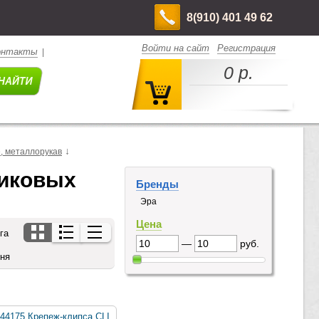
8(910) 401 49 62
Войти на сайт
Регистрация
онтакты
|
0 р.
↓
, металлорукав
иковых 
Бренды
Эра
Цена
га
—
руб.
дня
44175 Крепеж-клипса CLI