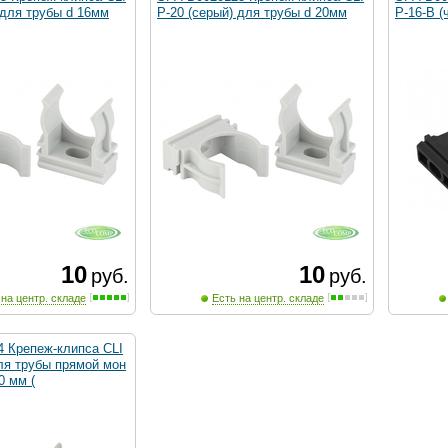
 для трубы d 16мм
P-20 (серый) для трубы d 20мм
P-16-B (
10
10
руб.
руб.
 на центр. складе
Есть на центр. складе
4 Крепеж-клипса CLI
ля трубы прямой мон
0 мм (