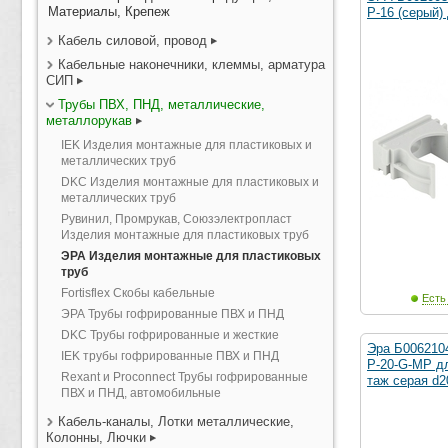
Материалы, Крепеж
P-16 (серый)
Кабель силовой, провод
Кабельные наконечники, клеммы, арматура
СИП
Трубы ПВХ, ПНД, металлические,
металлорукав
IEK Изделия монтажные для пластиковых и
металлических труб
DKC Изделия монтажные для пластиковых и
металлических труб
Рувинил, Промрукав, Союзэлектропласт
Изделия монтажные для пластиковых труб
ЭРА Изделия монтажные для пластиковых
труб
Fortisflex Скобы кабельные
Есть
ЭРА Трубы гофрированные ПВХ и ПНД
DKC Трубы гофрированные и жесткие
Эра Б006210
IEK трубы гофрированные ПВХ и ПНД
P-20-G-MP д
Rexant и Proconnect Трубы гофрированные
таж серая d2
ПВХ и ПНД, автомобильные
Кабель-каналы, Лотки металлические,
Колонны, Лючки