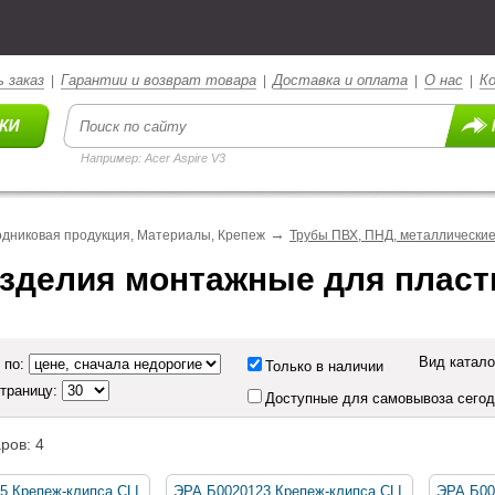
 заказ
Гарантии и возврат товара
Доставка и оплата
О нас
К
|
|
|
|
Например: Acer Aspire V3
→
дниковая продукция, Материалы, Крепеж
Трубы ПВХ, ПНД, металлические
зделия монтажные для пласт
Вид катало
 по:
Только в наличии
страницу:
Доступные для самовывоза сего
ров: 4
5 Крепеж-клипса CLI
ЭРА Б0020123 Крепеж-клипса CLI
ЭРА Б00