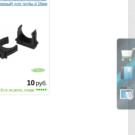
черный) для трубы d 16мм
10
руб.
Есть на центр. складе