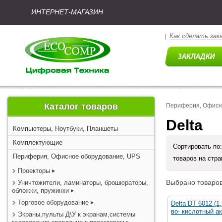
ИНТЕРНЕТ-МАГАЗИН
Как сделать зак
|
Каталог товаров
Периферия, Офисн
Delta
Компьютеры, Ноутбуки, Планшеты
Комплектующие
Сортировать по
Периферия, Офисное оборудование, UPS
товаров на стр
Проекторы
Выбрано товаров
Уничтожители, ламинаторы, брошюраторы,
обложки, пружинки
Торговое оборудование
Delta DT 6012 (1
во- кислотный а
Экраны,пульты Д\У к экранам,системы