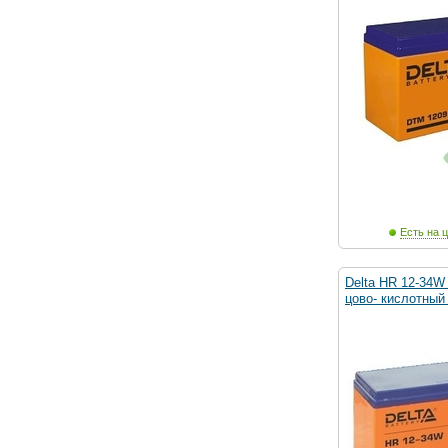
Есть на ц
Delta HR 12-34W 
цово- кислотный