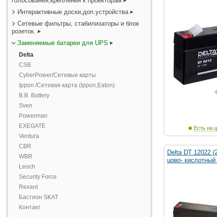
голосования,крепления к проекторам
Интерактивные доски,доп.устройства
Сетевые фильтры, стабилизаторы и блок
розеток.
Заменяемые батареи для UPS
Delta
CSB
CyberPower/Сетевые карты
Ippon /Сетевая карта (Ippon,Eaton)
B.B. Battery
Sven
Powerman
EXEGATE
Есть на ц
Ventura
CBR
Delta DT 12022 (
WBR
цово- кислотный
Leoch
Security Force
Rexant
Бастион SKAT
Контакт