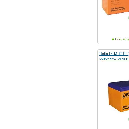
Есть на ц
Delta DTM 1212 (
цово- кислотный