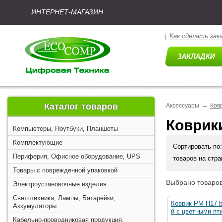
ИНТЕРНЕТ-МАГАЗИН
Как сделать зак
|
→
Каталог товаров
Аксессуары
Ков
Коврики
Компьютеры, Ноутбуки, Планшеты
Комплектующие
Сортировать по
Периферия, Офисное оборудование, UPS
товаров на стр
Товары с поврежденной упаковкой
Выбрано товаров
Электроустановочные изделия
Светотехника, Лампы, Батарейки,
Коврик PM-H17 bi
Аккумуляторы
й с цветными пт
Кабельно-проводниковая продукция,