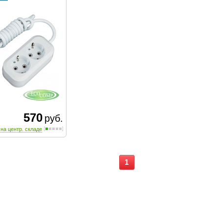
570
руб.
 на центр. складе
1