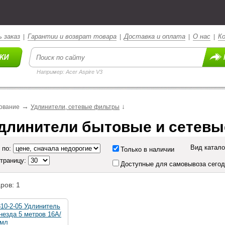
 заказ
Гарантии и возврат товара
Доставка и оплата
О нас
К
|
|
|
|
Например: Acer Aspire V3
→
↓
ование
Удлинители, сетевые фильтры
длинители бытовые и сетев
Вид катало
 по:
Только в наличии
страницу:
Доступные для самовывоза сего
ров: 1
10-2-05 Удлинитель
гнезда 5 метров 16А/
емл