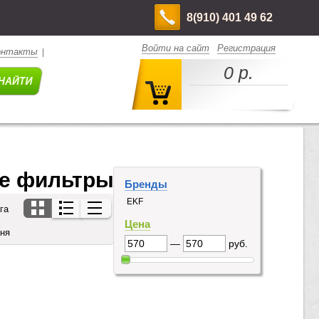
8(910) 401 49 62
Войти на сайт
Регистрация
онтакты
|
0 р.
ые фильтры
Бренды
EKF
га
Цена
дня
—
руб.