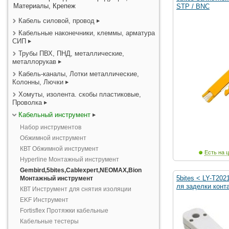
Материалы, Крепеж
STP / BNC
Кабель силовой, провод
Кабельные наконечники, клеммы, арматура
СИП
Трубы ПВХ, ПНД, металлические,
металлорукав
Кабель-каналы, Лотки металлические,
Колонны, Лючки
Хомуты, изолента. скобы пластиковые,
Проволка
Кабельный инструмент
Набор инструментов
Обжимной инструмент
КВТ Обжимной инструмент
Есть на ц
Hyperline Монтажный инструмент
Gembird,5bites,Cablexpert,NEOMAX,Bion
5bites < LY-T202
Монтажный инструмент
ля заделки конт
КВТ Инструмент для снятия изоляции
EKF Инструмент
Fortisflex Протяжки кабельные
Кабельные тестеры