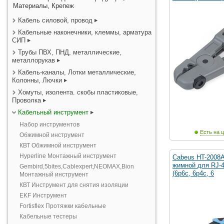
Материалы, Крепеж
Кабель силовой, провод
Кабельные наконечники, клеммы, арматура
СИП
Трубы ПВХ, ПНД, металлические,
металлорукав
Кабель-каналы, Лотки металлические,
Колонны, Лючки
Хомуты, изолента. скобы пластиковые,
Проволка
Кабельный инструмент
Набор инструментов
Есть на ц
Обжимной инструмент
КВТ Обжимной инструмент
Hyperline Монтажный инструмент
Cabeus HT-2008
жимной для RJ-45
Gembird,5bites,Cablexpert,NEOMAX,Bion
(6р6с, 6р4с, 6
Монтажный инструмент
КВТ Инструмент для снятия изоляции
EKF Инструмент
Fortisflex Протяжки кабельные
Кабельные тестеры