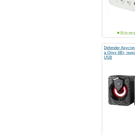
Есть на ц
Defender Акусти
а Onyx 6Вт, подс
USB