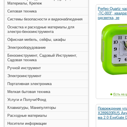
Материалы, Крепеж
Perfeo Quartz ч
Силовая техника
-TC-003", квадра
одсветка, зе
Системы безопасности и видеонаблюдения
Оснастка и расходные материалы для
электро-бензоинструмента
Офисная мебель, сейфы, шкафы
Электрооборудование
Бензоинструмент, Садовый Инструмент,
Садовая техника
Ручной инструмент
Электроинструмент
Портативная электроника
Мелкая бытовая техника
Есть на ц
Услуги и Получи!Фонд
Клавиатуры, Манипуляторы
Повреждение упа
X289920RUS Аку
Расходные материалы
ма 2.0 ExeGate 
Носители информации