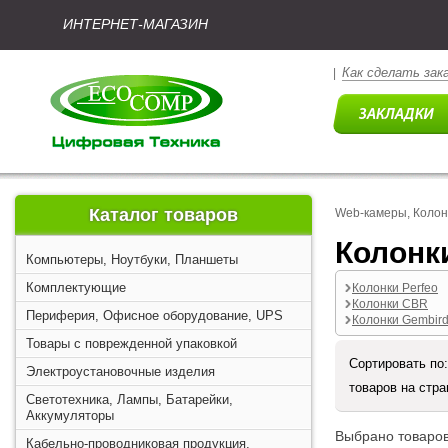
ИНТЕРНЕТ-МАГАЗИН
Как сделать зак
|
Каталог товаров
Web-камеры, Колон
Колонк
Компьютеры, Ноутбуки, Планшеты
Комплектующие
Колонки Perfeo
Колонки CBR
Периферия, Офисное оборудование, UPS
Колонки Gembir
Товары с поврежденной упаковкой
Сортировать по
Электроустановочные изделия
товаров на стр
Светотехника, Лампы, Батарейки,
Аккумуляторы
Выбрано товаров
Кабельно-проводниковая продукция,