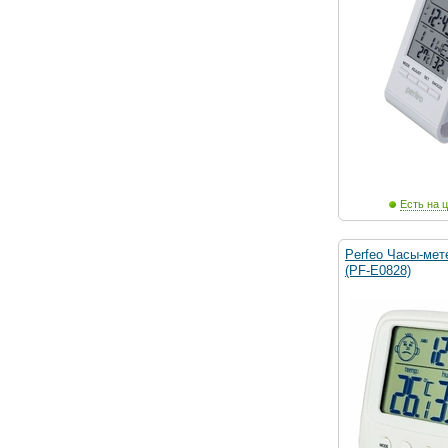
Есть на ц
Perfeo Часы-мете
(PF-E0828)