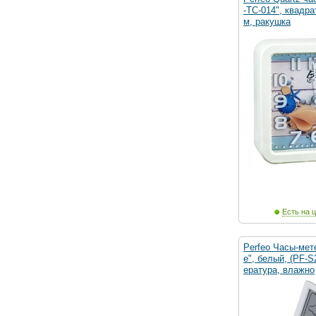
-TC-014", квадра
м, ракушка
Есть на ц
Perfeo Часы-мет
e", белый, (PF-S
ература, влажно