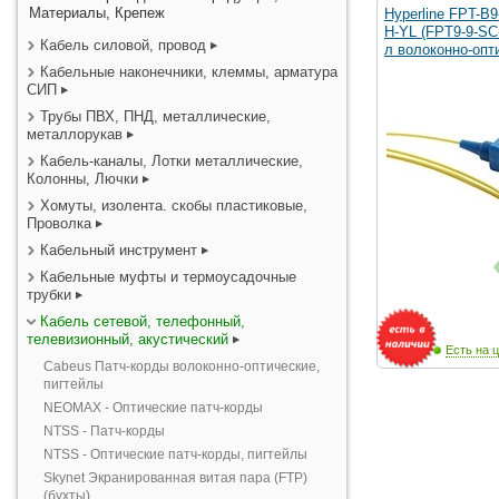
Материалы, Крепеж
Hyperline FPT-B
H-YL (FPT9-9-SC
Кабель силовой, провод
л волоконно-опт
Кабельные наконечники, клеммы, арматура
СИП
Трубы ПВХ, ПНД, металлические,
металлорукав
Кабель-каналы, Лотки металлические,
Колонны, Лючки
Хомуты, изолента. скобы пластиковые,
Проволка
Кабельный инструмент
Кабельные муфты и термоусадочные
трубки
Кабель сетевой, телефонный,
телевизионный, акустический
Есть на ц
Cabeus Патч-корды волоконно-оптические,
пигтейлы
NEOMAX - Оптические патч-корды
NTSS - Патч-корды
NTSS - Оптические патч-корды, пигтейлы
Skynet Экранированная витая пара (FTP)
(бухты)