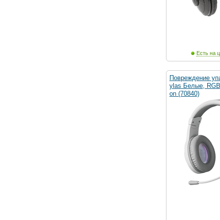
Есть на ц
Повреждение упа
ylas Белые, RGB
on (70840)