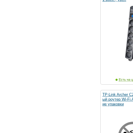
Есть на ц
TP-Link Archer 
ый роутер Wi-Fi
ие упаковки