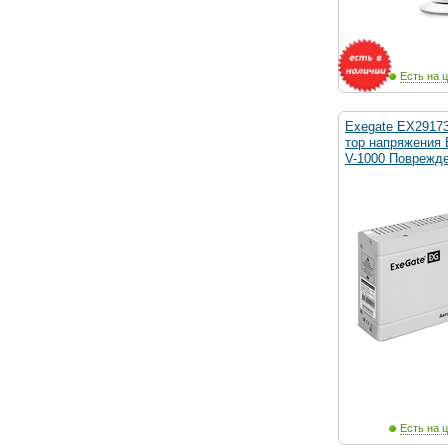
Есть на ц
Exegate EX2917
тор напряжения 
V-1000 Поврежд
Есть на ц