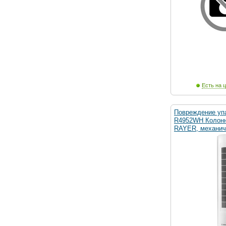
Есть на ц
Повреждение уп
R4952WH Колонн
RAYER, механич.