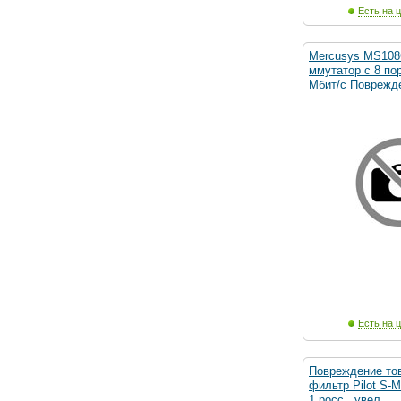
Есть на ц
Mercusys MS108
ммутатор с 8 по
Мбит/с Поврежд
Есть на ц
Повреждение тов
фильтр Pilot S-M
1 росс., увел