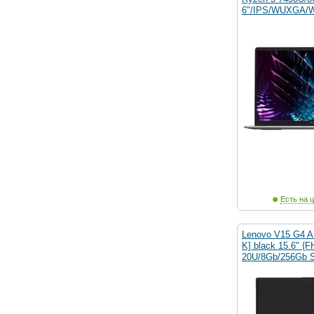
6"/IPS/WUXGA/W
Есть на ц
Lenovo V15 G4 
K] black 15.6" {
20U/8Gb/256Gb 