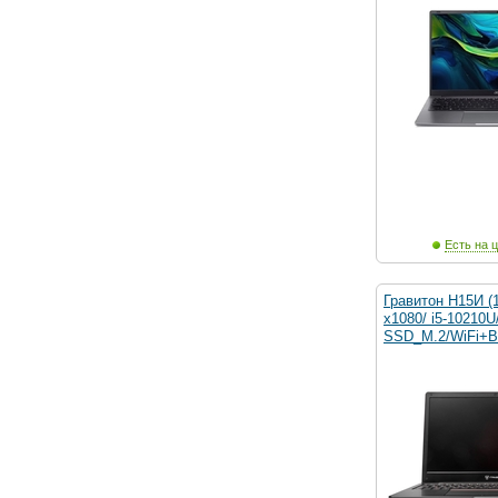
Есть на ц
Гравитон Н15И (1
x1080/ i5-1021
SSD_M.2/WiFi+