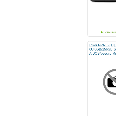
Есть на ц
Rikor R-N-15 [TI
0U 8GB/256GB 
A DOS/реестр М