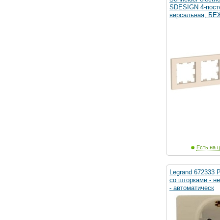
SDESIGN 4-пост
версальная, Б
Есть на ц
Legrand 672333 
со шторками - н
- автоматическ