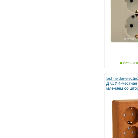
Есть на ц
Schneider-electr
Д O/У 4-местная
млением со што