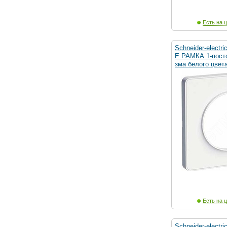
Есть на ц
Schneider-elect
E РАМКА 1-пост
зма белого цвета
Есть на ц
Schneider-electr