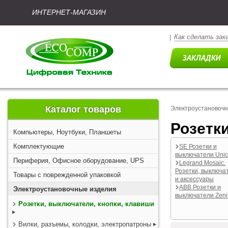
ИНТЕРНЕТ-МАГАЗИН
Как сделать зак
|
Каталог товаров
Электроустановоч
Розетк
Компьютеры, Ноутбуки, Планшеты
Комплектующие
SE Розетки и
выключатели Uni
Периферия, Офисное оборудование, UPS
Legrand Mosaic.
Розетки, выключа
Товары с поврежденной упаковкой
и аксессуары
ABB Розетки и
Электроустановочные изделия
выключатели Zeni
Розетки, выключатели, кнопки, клавиши
Вилки, разъемы, колодки, электропатроны