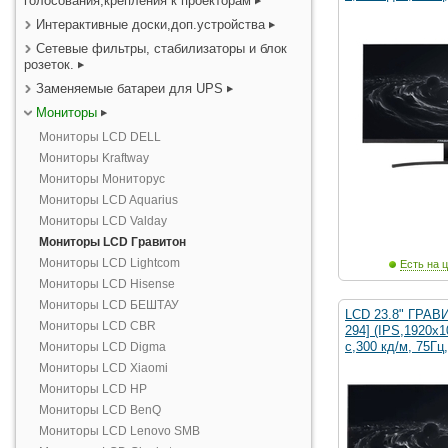
голосования,крепления к проекторам
Интерактивные доски,доп.устройства
Сетевые фильтры, стабилизаторы и блок
розеток.
Заменяемые батареи для UPS
Мониторы
Мониторы LCD DELL
Мониторы Kraftway
Мониторы Мониторус
Мониторы LCD Aquarius
Мониторы LCD Valday
Мониторы LCD Гравитон
Мониторы LCD Lightcom
Есть на ц
Мониторы LCD Hisense
Мониторы LCD БЕШТАУ
LCD 23.8" ГРАВ
Мониторы LCD CBR
294] (IPS,1920x1
с,300 кд/м, 75Гц,
Мониторы LCD Digma
Мониторы LCD Xiaomi
Мониторы LCD HP
Мониторы LCD BenQ
Мониторы LCD Lenovo SMB