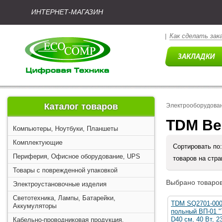
ИНТЕРНЕТ-МАГАЗИН
Как сделать зак
|
Каталог товаров
Электрооборудова
TDM Ве
Компьютеры, Ноутбуки, Планшеты
Комплектующие
Сортировать по
Периферия, Офисное оборудование, UPS
товаров на стр
Товары с поврежденной упаковкой
Выбрано товаров
Электроустановочные изделия
Светотехника, Лампы, Батарейки,
TDM SQ2701-000
Аккумуляторы
польный ВП-01 "
D40 см, 40 Вт, 2
Кабельно-проводниковая продукция,