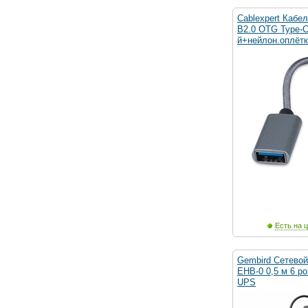
Cablexpert Кабе
B2.0 OTG Type-C
й+нейлон.оплётк
Есть на ц
Gembird Сетевой
EHB-0 0,5 м 6 р
UPS