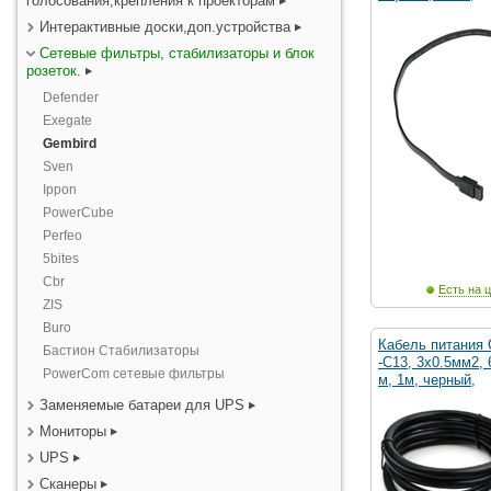
голосования,крепления к проекторам
Интерактивные доски,доп.устройства
Сетевые фильтры, стабилизаторы и блок
розеток.
Defender
Exegate
Gembird
Sven
Ippon
PowerCube
Perfeo
5bites
Cbr
Есть на ц
ZIS
Buro
Кабель питания 
Бастион Стабилизаторы
-C13, 3х0.5мм2, 
PowerCom сетевые фильтры
м, 1м, черный,
Заменяемые батареи для UPS
Мониторы
UPS
Сканеры