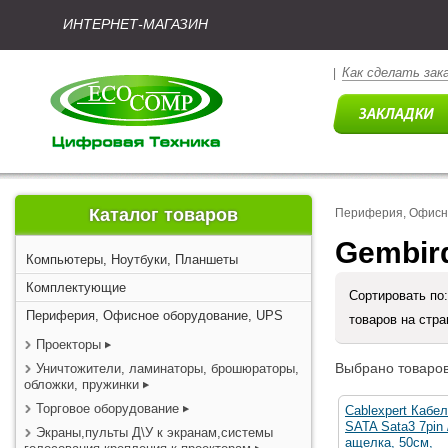
ИНТЕРНЕТ-МАГАЗИН
Как сделать зак
|
Каталог товаров
Периферия, Офисн
Gembir
Компьютеры, Ноутбуки, Планшеты
Комплектующие
Сортировать по
Периферия, Офисное оборудование, UPS
товаров на стр
Проекторы
Выбрано товаров
Уничтожители, ламинаторы, брошюраторы,
обложки, пружинки
Торговое оборудование
Cablexpert Кабе
SATA Sata3 7pin /
Экраны,пульты Д\У к экранам,системы
ащелка, 50см,