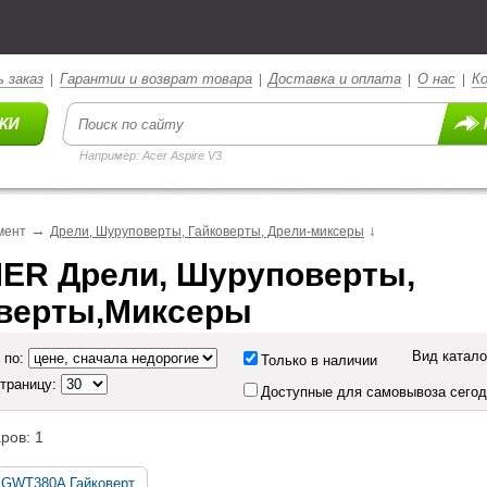
 заказ
Гарантии и возврат товара
Доставка и оплата
О нас
К
|
|
|
|
Например: Acer Aspire V3
→
↓
мент
Дрели, Шуруповерты, Гайковерты, Дрели-миксеры
R Дрели, Шуруповерты, 
верты,Миксеры
Вид катало
 по:
Только в наличии
страницу:
Доступные для самовывоза сего
ров: 1
 GWT380A Гайковерт