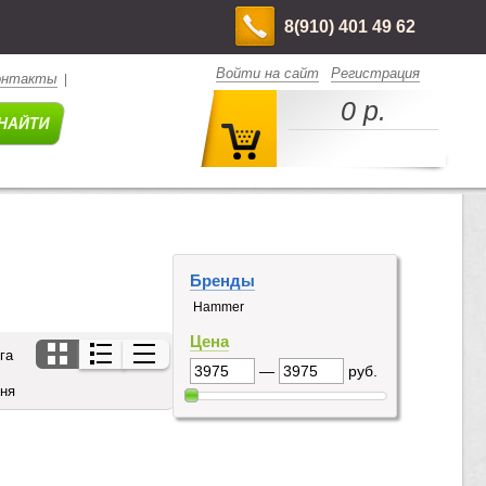
8(910) 401 49 62
Войти на сайт
Регистрация
онтакты
|
0 р.
Бренды
Hammer
Цена
га
—
руб.
дня