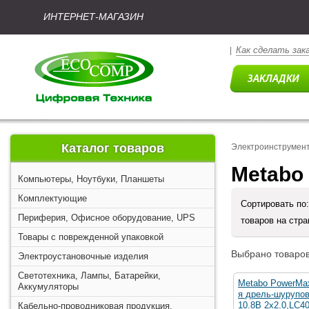
ИНТЕРНЕТ-МАГАЗИН
Как сделать зак
|
Каталог товаров
Электроинструмен
Metabo
Компьютеры, Ноутбуки, Планшеты
Комплектующие
Сортировать по
Периферия, Офисное оборудование, UPS
товаров на стр
Товары с поврежденной упаковкой
Выбрано товаров
Электроустановочные изделия
Светотехника, Лампы, Батарейки,
Metabo PowerMa
Аккумуляторы
я дрель-шурупов
10.8В 2х2.0,LC4
Кабельно-проводниковая продукция,