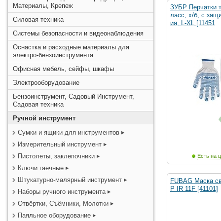
Материалы, Крепеж
ЗУБР Перчатки т
ласс, х/б, с защ
Силовая техника
ия, L-XL [11451
Системы безопасности и видеонаблюдения
Оснастка и расходные материалы для
электро-бензоинструмента
Офисная мебель, сейфы, шкафы
Электрооборудование
Бензоинструмент, Садовый Инструмент,
Садовая техника
Ручной инструмент
Сумки и ящики для инструментов
Измерительный инструмент
Пистолеты, заклепочники
Есть на ц
Ключи гаечные
Штукатурно-малярный инструмент
FUBAG Маска св
P IR 11F [41101]
Наборы ручного инструмента
Отвёртки, Съёмники, Молотки
Паяльное оборудование