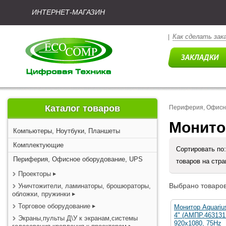
ИНТЕРНЕТ-МАГАЗИН
Как сделать зак
|
Каталог товаров
Периферия, Офисн
Монито
Компьютеры, Ноутбуки, Планшеты
Комплектующие
Сортировать по
Периферия, Офисное оборудование, UPS
товаров на стр
Проекторы
Выбрано товаров
Уничтожители, ламинаторы, брошюраторы,
обложки, пружинки
Торговое оборудование
Монитор Aquariu
4" (АМПР.463131.
Экраны,пульты Д\У к экранам,системы
920x1080, 75Hz