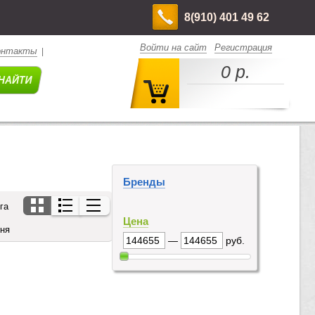
8(910) 401 49 62
Войти на сайт
Регистрация
онтакты
|
0 р.
Бренды
га
Цена
дня
—
руб.