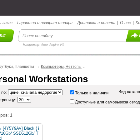
 заказ
Гарантии и возврат товара
Доставка и оплата
О нас
К
|
|
|
|
Например: Acer Aspire V3
→
↓
оутбуки, Планшеты
Компьютеры, Неттопы
rsonal Workstations
Вид катало
 по:
Только в наличии
страницу:
Доступные для самовывоза сего
ров: 1
i [4Y5Y9AV] Black { i
) /16Gb/ SSD512Gb/ T
d