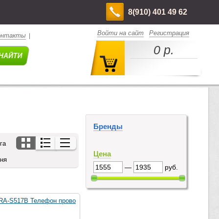
8(910) 401 49 62
Войти на сайт
Регистрация
онтакты
|
0 р.
Бренды
га
Цена
дня
—
руб.
A-S517B Телефон прово