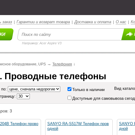
 заказ
Гарантии и возврат товара
Доставка и оплата
О нас
К
|
|
|
|
Например: Acer Aspire V3
→
↓
исное оборудование, UPS
Телефония
. Проводные телефоны
Вид катало
 по:
Только в наличии
страницу:
Доступные для самовывоза сего
ров: 3
204B Телефон прово
SANYO RA-S517W Телефон пров
SANYO R
одной
дной