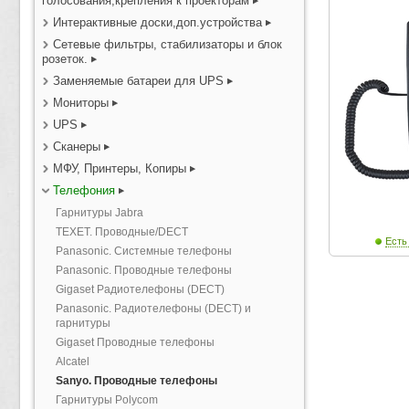
голосования,крепления к проекторам
Интерактивные доски,доп.устройства
Сетевые фильтры, стабилизаторы и блок
розеток.
Заменяемые батареи для UPS
Мониторы
UPS
Сканеры
МФУ, Принтеры, Копиры
Телефония
Гарнитуры Jabra
TEXET. Проводные/DECT
Есть
Panasonic. Системные телефоны
Panasonic. Проводные телефоны
Gigaset Радиотелефоны (DECT)
Panasonic. Радиотелефоны (DECT) и
гарнитуры
Gigaset Проводные телефоны
Alcatel
Sanyo. Проводные телефоны
Гарнитуры Polycom