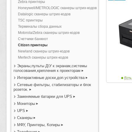
Zebra принтеры
Honeywell/METROLOGIC сканеры штрих-кодов
Datalogic сканеры штрих-кодов
TSC принтеры
Терминалы сбора данных
Motorola/Zebra сканеры штрих-кодов
Счетчики банкнот
Citizen принтеры
Newland сканеры штрих-кодов
Mertech сканеры штрих-кодов
Экраны,пульты Д\У к экранам,системы
голосования,крепления к проекторам
Интерактивные доски,доп.устройства
Есть
Сетевые фильтры, стабилизаторы и блок
розеток.
Заменяемые батареи для UPS
Мониторы
UPS
Сканеры
МФУ, Принтеры, Копиры
Телефония