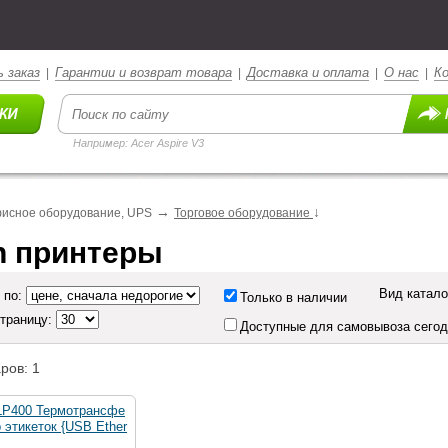
 заказ
Гарантии и возврат товара
Доставка и оплата
О нас
К
|
|
|
|
Например: Acer Aspire V3
→
↓
исное оборудование, UPS
Торговое оборудование
en принтеры
Вид катало
 по:
Только в наличии
страницу:
Доступные для самовывоза сего
ров: 1
P400 Термотрансфе
 этикеток {USB Ether