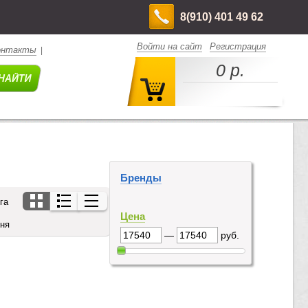
8(910) 401 49 62
Войти на сайт
Регистрация
онтакты
|
0 р.
Бренды
га
Цена
дня
—
руб.