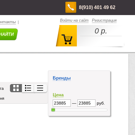
8(910) 401 49 62
Войти на сайт
Регистрация
онтакты
|
0 р.
Бренды
га
Цена
дня
—
руб.