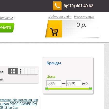
8(910) 401 49 62
Войти на сайт
Регистрация
онтакты
|
0 р.
Бренды
га
Цена
дня
—
руб.
яторная бесщеточная цир
я пила PROFIPOWER DH
0В,Li-ion-1шт