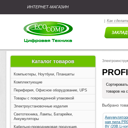
ИНТЕРНЕТ-МАГАЗИН
Как сделать
|
Каталог товаров
Электроинстру
PROF
Компьютеры, Ноутбуки, Планшеты
Комплектующие
Сортировать
Периферия, Офисное оборудование, UPS
товаров на 
Товары с поврежденной упаковкой
Выбрано това
Электроустановочные изделия
Светотехника, Лампы, Батарейки,
Аккумулятор
Аккумуляторы
ная пила P
8V (20В,Li-io
Кабельно-проводниковая продукция,