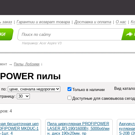
 заказ
Гарантии и возврат товара
Доставка и оплата
О нас
К
|
|
|
|
Например: Acer Aspire V3
→
↓
мент
Пилы, Лобзики
IPOWER пилы
Вид катало
 по:
Только в наличии
страницу:
Доступные для самовывоза сего
ров: 4
ная бесщеточная цеп
Пила циркулярная PROFIPOWER
Аккумул
ROFIPOWER MKDUC-1
LASER ДП-190(1600Вт, 5000об/ми
кулярна
n-1шт, 4
н, диск 190х20мм, пр
S-20B (2