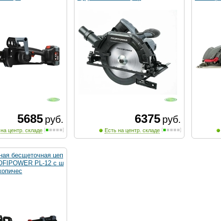
5685
6375
руб.
руб.
 на центр. складе
Есть на центр. складе
ная бесщеточная цеп
OFIPOWER PL-12 с ш
копичес