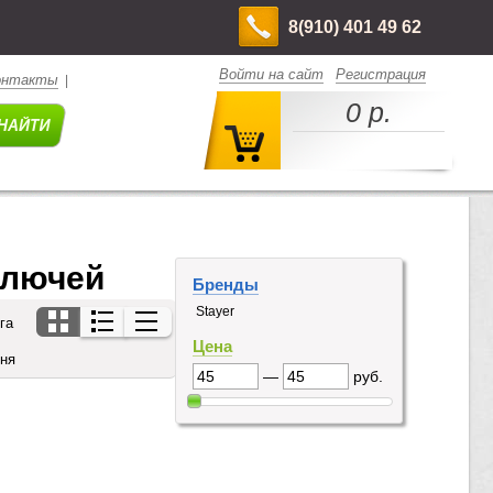
8(910) 401 49 62
Войти на сайт
Регистрация
онтакты
|
0 р.
ключей
Бренды
Stayer
га
Цена
дня
—
руб.