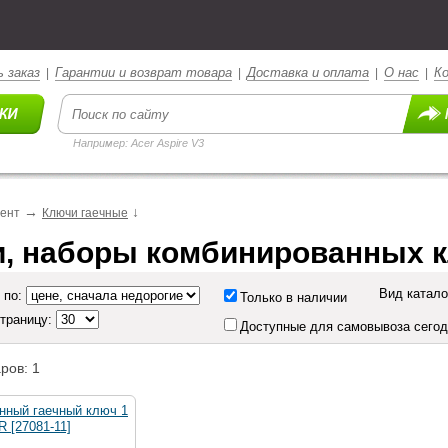
 заказ
Гарантии и возврат товара
Доставка и оплата
О нас
К
|
|
|
|
Например: Acer Aspire V3
→
↓
мент
Ключи гаечные
, наборы комбинированных 
Вид катало
 по:
Только в наличии
страницу:
Доступные для самовывоза сего
ров: 1
нный гаечный ключ 1
 [27081-11]