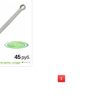
45
руб.
 на центр. складе
1