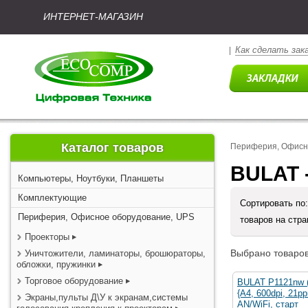
ИНТЕРНЕТ-МАГАЗИН
Как сделать зак
|
Каталог товаров
Периферия, Офисн
BULAT 
Компьютеры, Ноутбуки, Планшеты
Комплектующие
Сортировать по
Периферия, Офисное оборудование, UPS
товаров на стр
Проекторы
Выбрано товаров
Уничтожители, ламинаторы, брошюраторы,
обложки, пружинки
Торговое оборудование
BULAT P1121nw 
{A4, 600dpi, 21p
Экраны,пульты Д\У к экранам,системы
AN/WiFi, старт