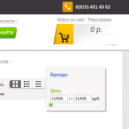
8(910) 401 49 62
Войти на сайт
Регистрация
онтакты
|
0 р.
↓
ступа
Бренды
га
Цена
дня
—
руб.