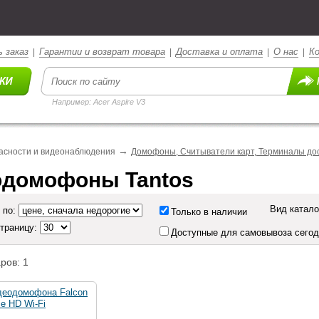
 заказ
Гарантии и возврат товара
Доставка и оплата
О нас
К
|
|
|
|
Например: Acer Aspire V3
→
асности и видеонаблюдения
Домофоны, Считыватели карт, Терминалы до
домофоны Tantos
Вид катало
 по:
Только в наличии
страницу:
Доступные для самовывоза сего
ров: 1
деодомофона Falcon
e HD Wi-Fi