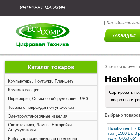
ИНТЕРНЕТ-МАГАЗИН
Как сделать зак
|
Каталог товаров
Электроинструмен
Hansko
Компьютеры, Ноутбуки, Планшеты
Комплектующие
Сортировать по
Периферия, Офисное оборудование, UPS
товаров на стр
Товары с поврежденной упаковкой
Выбрано товаров
Электроустановочные изделия
Светотехника, Лампы, Батарейки,
Hanskonner HRH
Аккумуляторы
тор { 1500 Вт, 3 
уд/м, 0-850 об/
Кабельно-проводниковая продукция,