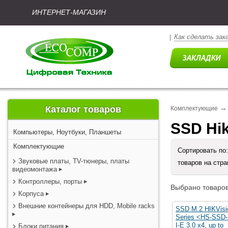
ИНТЕРНЕТ-МАГАЗИН
Как сделать зак
|
→
Каталог товаров
Комплектующие
SSD Hik
Компьютеры, Ноутбуки, Планшеты
Комплектующие
Сортировать по
Звуковые платы, TV-тюнеры, платы
товаров на стр
видеомонтажа
Контроллеры, порты
Выбрано товаров
Корпуса
Внешние контейнеры для HDD, Mobile racks
SSD M.2 HIKVis
Series <HS-SSD
I-E 3.0 x4, up to
Блоки питания