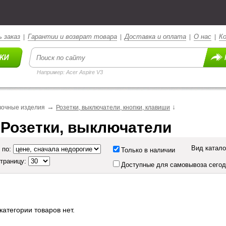
 заказ
Гарантии и возврат товара
Доставка и оплата
О нас
К
|
|
|
|
Например: Acer Aspire V3
→
↓
вочные изделия
Розетки, выключатели, кнопки, клавиши
 Розетки, выключатели
Вид катало
 по:
Только в наличии
страницу:
Доступные для самовывоза сего
категории товаров нет.