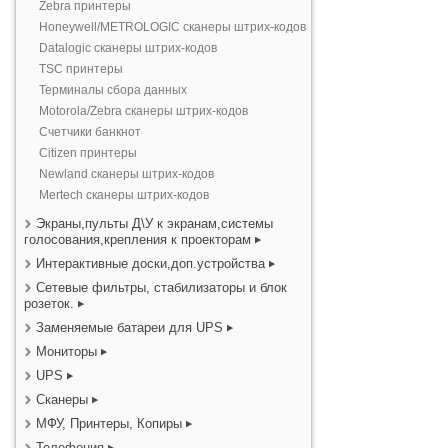
Zebra принтеры
Honeywell/METROLOGIC сканеры штрих-кодов
Datalogic сканеры штрих-кодов
TSC принтеры
Терминалы сбора данных
Motorola/Zebra сканеры штрих-кодов
Счетчики банкнот
Citizen принтеры
Newland сканеры штрих-кодов
Mertech сканеры штрих-кодов
Экраны,пульты Д\У к экранам,системы
голосования,крепления к проекторам
Интерактивные доски,доп.устройства
Сетевые фильтры, стабилизаторы и блок
розеток.
Заменяемые батареи для UPS
Мониторы
UPS
Сканеры
МФУ, Принтеры, Копиры
Телефония