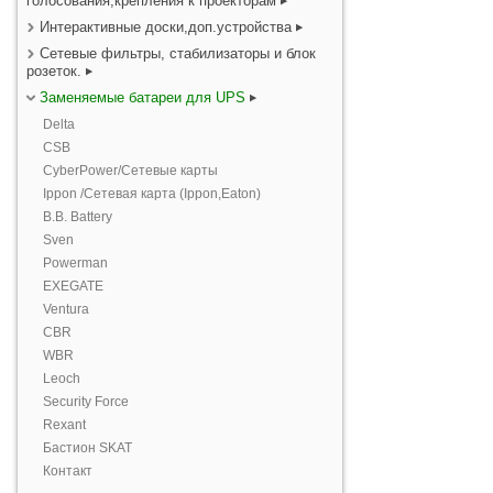
голосования,крепления к проекторам
Интерактивные доски,доп.устройства
Сетевые фильтры, стабилизаторы и блок
розеток.
Заменяемые батареи для UPS
Delta
CSB
CyberPower/Сетевые карты
Ippon /Сетевая карта (Ippon,Eaton)
B.B. Battery
Sven
Powerman
EXEGATE
Ventura
CBR
WBR
Leoch
Security Force
Rexant
Бастион SKAT
Контакт