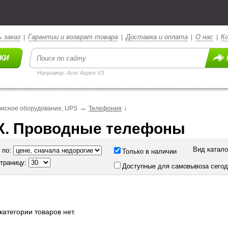
 заказ
Гарантии и возврат товара
Доставка и оплата
О нас
К
|
|
|
|
Например: Acer Aspire V3
→
↓
исное оборудование, UPS
Телефония
X. Проводные телефоны
Вид катало
 по:
Только в наличии
страницу:
Доступные для самовывоза сего
категории товаров нет.