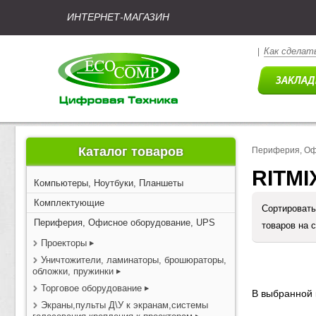
ИНТЕРНЕТ-МАГАЗИН
Как сделать
|
Каталог товаров
Периферия, Оф
RITMI
Компьютеры, Ноутбуки, Планшеты
Комплектующие
Сортировать
Периферия, Офисное оборудование, UPS
товаров на 
Проекторы
Уничтожители, ламинаторы, брошюраторы,
обложки, пружинки
Торговое оборудование
В выбранной 
Экраны,пульты Д\У к экранам,системы