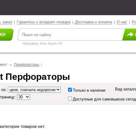
 заказ
Гарантии и возврат товара
Доставка и оплата
О нас
К
|
|
|
|
Например: Acer Aspire V3
→
↓
мент
Перфораторы
t Перфораторы
Вид катало
 по:
Только в наличии
страницу:
Доступные для самовывоза сего
категории товаров нет.