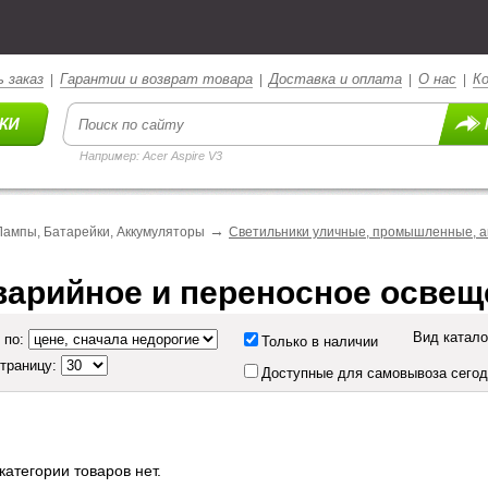
 заказ
Гарантии и возврат товара
Доставка и оплата
О нас
К
|
|
|
|
Например: Acer Aspire V3
→
Лампы, Батарейки, Аккумуляторы
Светильники уличные, промышленные, а
варийное и переносное освещ
Вид катало
 по:
Только в наличии
страницу:
Доступные для самовывоза сего
категории товаров нет.