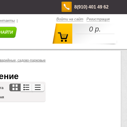
8(910) 401 49 62
Войти на сайт
Регистрация
онтакты
|
0 р.
варийные, садово-парковые
ение
га
дня