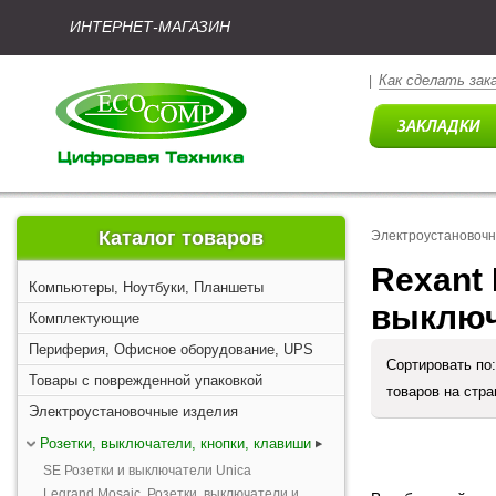
ИНТЕРНЕТ-МАГАЗИН
Как сделать зак
|
Каталог товаров
Электроустановоч
Rexant
Компьютеры, Ноутбуки, Планшеты
выключ
Комплектующие
Периферия, Офисное оборудование, UPS
Сортировать по
Товары с поврежденной упаковкой
товаров на стр
Электроустановочные изделия
Розетки, выключатели, кнопки, клавиши
SE Розетки и выключатели Unica
Legrand Mosaic. Розетки, выключатели и