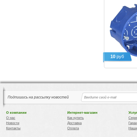
10
руб
Подпишись на рассылку новостей
О компании
Интернет-магазин
Услу
О нас
Как купить
Сери
Новости
Доставка
Гара
Контакты
Оплата
Наши