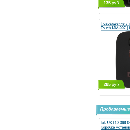
135
руб
Повреждение уп
Touch MM-997 {
285
руб
Продаваемые
Iek UKT10-068-0
Коробка устано