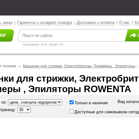
 заказ
Гарантии и возврат товара
Доставка и оплата
О нас
К
|
|
|
|
Например: Acer Aspire V3
→
↓
 техника
Машинки для стрижки, Электробритвы, Триммеры , Эпиляторы
ки для стрижки, Электробрит
меры , Эпиляторы ROWENTA
Вид катало
 по:
Только в наличии
страницу:
Доступные для самовывоза сего