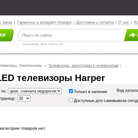
 заказ
Гарантии и возврат товара
Доставка и оплата
О нас
К
|
|
|
|
Например: Acer Aspire V3
→
↓
елевизоры, Электроника
Телевизоры, аксессуары к телевизорам
LED телевизоры Harper
Вид катало
 по:
Только в наличии
страницу:
Доступные для самовывоза сего
категории товаров нет.