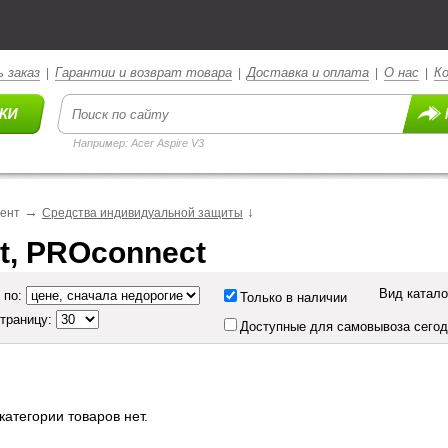
 заказ
Гарантии и возврат товара
Доставка и оплата
О нас
К
|
|
|
|
Например: Acer Aspire V3
→
↓
мент
Средства индивидуальной защиты
t, PROconnect
Вид катало
 по:
Только в наличии
страницу:
Доступные для самовывоза сего
категории товаров нет.