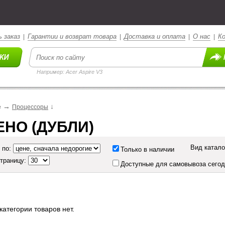
 заказ
Гарантии и возврат товара
Доставка и оплата
О нас
К
|
|
|
|
Например: Acer Aspire V3
→
↓
е
Процессоры
ЕНО (ДУБЛИ)
Вид катало
 по:
Только в наличии
страницу:
Доступные для самовывоза сего
категории товаров нет.