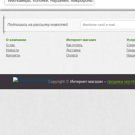
Web-камеры, Колонки, Наушники, Микрофоны
Подпишись на рассылку новостей
О компании
Интернет-магазин
Услу
О нас
Как купить
Сери
Новости
Доставка
Гара
Контакты
Оплата
Наши
Copyright ©
Интернет-магазин –
продажа ноутб