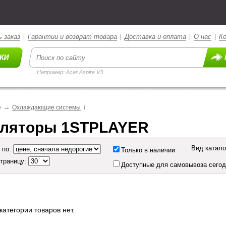
 заказ
Гарантии и возврат товара
Доставка и оплата
О нас
К
|
|
|
|
Например: Acer Aspire V3
→
↓
е
Охлаждающие системы
иляторы 1STPLAYER
Вид катало
 по:
Только в наличии
страницу:
Доступные для самовывоза сего
категории товаров нет.