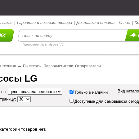
 заказ
Гарантии и возврат товара
Доставка и оплата
О нас
К
|
|
|
|
Например: Acer Aspire V3
→
↓
 техника
Пылесосы, Пароочистители, Отпариватели
сосы LG
Вид катало
 по:
Только в наличии
страницу:
Доступные для самовывоза сего
категории товаров нет.